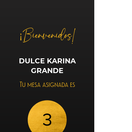
¡Bienvenidos!
DULCE KARINA
GRANDE
Tu mesa asignada es
3