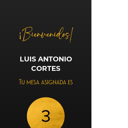
¡Bienvenidos!
LUIS ANTONIO
CORTES
Tu mesa asignada es
3